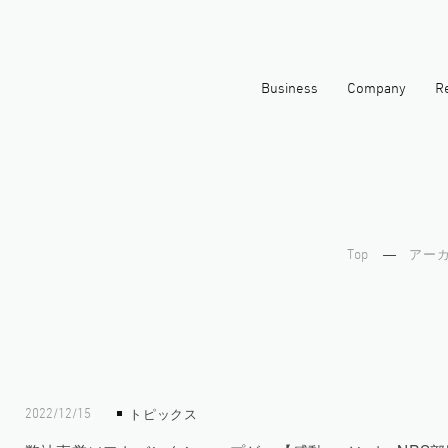
Business
Company
Re
プ
トップメッセージ
会社概要
Top
アーカイ
3分で
わかる
モバイルキャリア
リボナリー事業
メディア
ヒロホールディングス
ショップ事業
事業
トピックス
2022/12/15