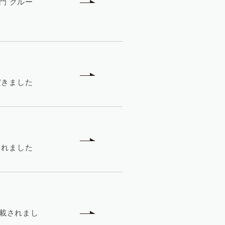
門 グルー
だきました
されました
掲載されまし