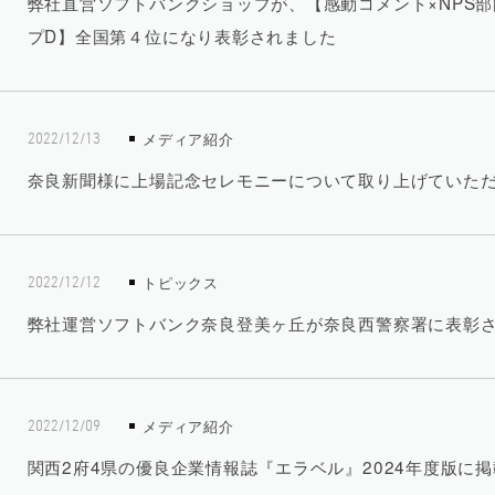
弊社直営ソフトバンクショップが、【感動コメント×NPS部
プD】全国第４位になり表彰されました
メディア紹介
2022/12/13
奈良新聞様に上場記念セレモニーについて取り上げていた
トピックス
2022/12/12
弊社運営ソフトバンク奈良登美ヶ丘が奈良西警察署に表彰
メディア紹介
2022/12/09
関西2府4県の優良企業情報誌『エラベル』2024年度版に