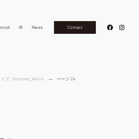
Contact
cruit
IR
News
表彰・認定
サステナビリティ
ブ: Unionnet_kkhiro
ページ 24
コンテンツ
貸し会議室
事業