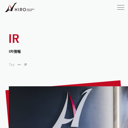
IR
IR情報
Top
IR